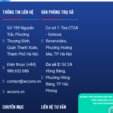
THÔNG TIN LIÊN HỆ
VĂN PHÒNG TRỤ SỞ
Số 199 Nguyễn
Cơ sở 1: Tòa CT2A
Trãi, Phường
- Gelexia
Thượng Đình,
Reversides,
Quận Thanh Xuân,
Phường Hoàng
Thành Phố Hà Nội
Mai, TP Hà Nội
Điện thoại: (+84)
Cơ sở 2:
Số 2A
986.652.686
Hồng Bàng,
Phường Hồng
contact@accons.vn
Bàng, TP Hải
Phòng
accons.vn
CHUYÊN MỤC
LIÊN HỆ TƯ VẤN