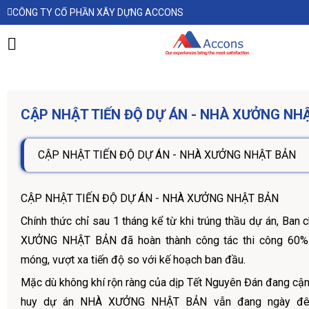
CÔNG TY CỔ PHẦN XÂY DỰNG ACCONS
CẬP NHẬT TIẾN ĐỘ DỰ ÁN - NHÀ XƯỞNG NH
CẬP NHẬT TIẾN ĐỘ DỰ ÁN - NHÀ XƯỞNG NHẬT BẢN
CẬP NHẬT TIẾN ĐỘ DỰ ÁN - NHÀ XƯỞNG NHẬT BẢN
Chính thức chỉ sau 1 tháng kể từ khi trúng thầu dự án, Ban
XƯỞNG NHẬT BẢN đã hoàn thành công tác thi công 60% 
móng, vượt xa tiến độ so với kế hoạch ban đầu.
Mặc dù không khí rộn ràng của dịp Tết Nguyên Đán đang cận
huy dự án NHÀ XƯỞNG NHẬT BẢN vẫn đang ngày đê