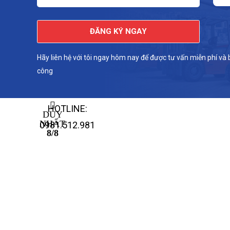
ĐĂNG KÝ NGAY
Hãy liên hệ với tôi ngay hôm nay để được tư vấn miễn phí và
công
HOTLINE:
DUY
NHẤT
0981.512.981
8/8