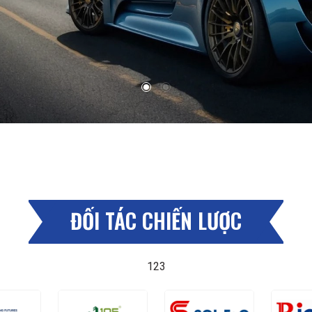
ĐỐI TÁC CHIẾN LƯỢC
123