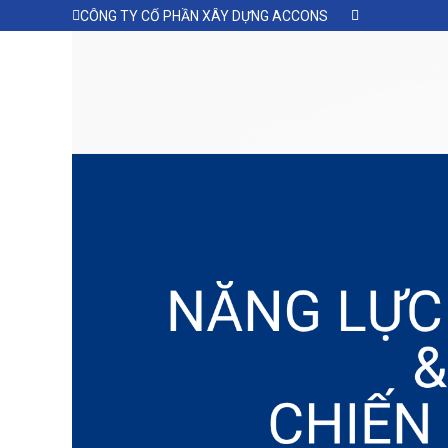
CÔNG TY CỔ PHẦN XÂY DỰNG ACCONS