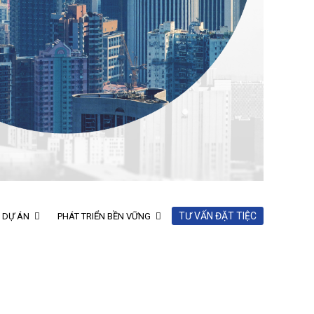
TƯ VẤN ĐẶT TIỆC
- DỰ ÁN
PHÁT TRIỂN BỀN VỮNG