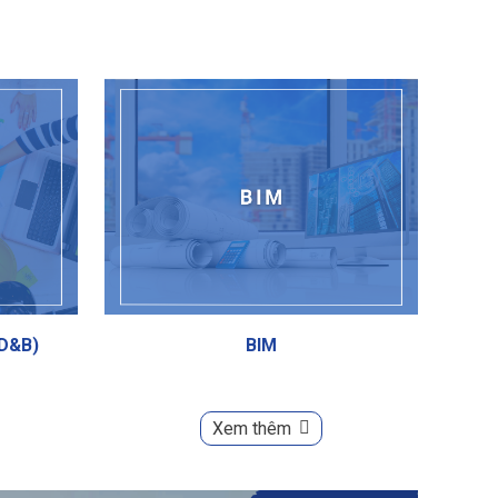
(D&B)
BIM
Xem thêm