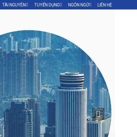
TÀI NGUYÊN
TUYỂN DỤNG
NGÔN NGỮ
LIÊN HỆ