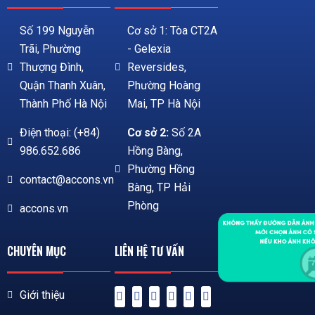
Số 199 Nguyễn
Cơ sở 1: Tòa CT2A
Trãi, Phường
- Gelexia
Thượng Đình,
Reversides,
Quận Thanh Xuân,
Phường Hoàng
Thành Phố Hà Nội
Mai, TP Hà Nội
Điện thoại: (+84)
Cơ sở 2:
Số 2A
986.652.686
Hồng Bàng,
Phường Hồng
contact@accons.vn
Bàng, TP Hải
Phòng
accons.vn
CHUYÊN MỤC
LIÊN HỆ TƯ VẤN
Giới thiệu