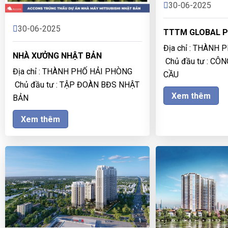
30-06-2025
30-06-2025
TTTM GLOBAL P
Địa chỉ : THÀNH
NHÀ XƯỞNG NHẬT BẢN
Chủ đầu tư : CÔ
Địa chỉ : THÀNH PHỐ HẢI PHÒNG
CẦU
Chủ đầu tư : TẬP ĐOÀN BĐS NHẬT
Xem thêm
BẢN
Xem thêm